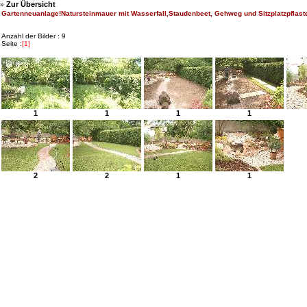
Zur Übersicht
»
Gartenneuanlage!Natursteinmauer mit Wasserfall,Staudenbeet, Gehweg und Sitzplatzpflast
Anzahl der Bilder : 9
Seite :
[1]
1
1
1
1
2
2
1
1