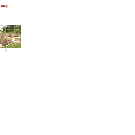
erung!
1