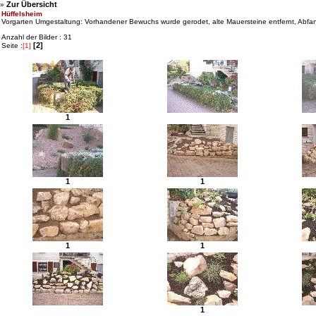
Zur Übersicht
»
Hüffelsheim
Vorgarten Umgestaltung: Vorhandener Bewuchs wurde gerodet, alte Mauersteine entfernt, Abf
Anzahl der Bilder : 31
[2]
Seite :
[1]
1
1
1
1
1
1